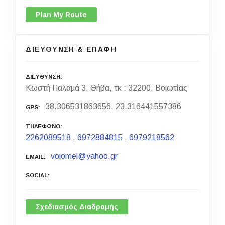
Plan My Route
ΔΙΕΥΘΥΝΣΗ & ΕΠΑΦΗ
ΔΙΕΥΘΥΝΣΗ
Κωστή Παλαμά 3, Θήβα, τκ : 32200, Βοιωτίας
38.306531863656, 23.316441557386
GPS
ΤΗΛΕΦΩΝΟ
2262089518
,
6972884815
,
6979218562
voiomel@yahoo.gr
EMAIL
SOCIAL
Σχεδιασμός Διαδρομής