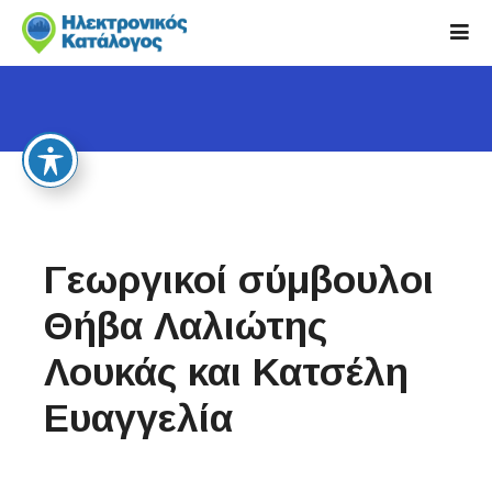
S
k
i
p
t
o
c
o
n
t
Γεωργικοί σύμβουλοι
e
n
Θήβα Λαλιώτης
t
Λουκάς και Κατσέλη
Ευαγγελία