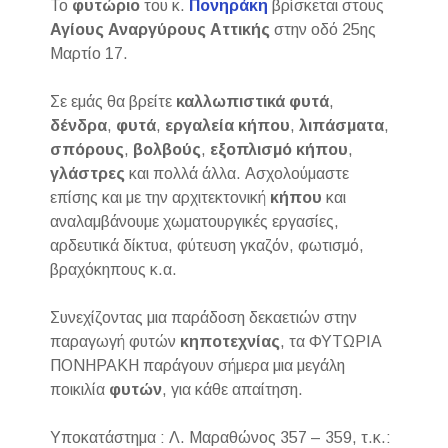
Το
φυτώριο
του κ.
Πονηράκη
βρίσκεται στους
Αγίους Αναργύρους Αττικής
στην οδό 25ης
Μαρτίο 17.
Σε εμάς θα βρείτε
καλλωπιστικά
φυτά
,
δένδρα
,
φυτά
,
εργαλεία
κήπου
,
λιπάσματα
,
σπόρους
,
βολβούς
,
εξοπλισμό
κήπου
,
γλάστρες
και πολλά άλλα. Ασχολούμαστε
επίσης και με την αρχιτεκτονική
κήπου
και
αναλαμβάνουμε χωματουργικές εργασίες,
αρδευτικά δίκτυα, φύτευση γκαζόν, φωτισμό,
βραχόκηπους κ.α.
Συνεχίζοντας μια παράδοση δεκαετιών στην
παραγωγή φυτών
κηποτεχνίας
, τα ΦΥΤΩΡΙΑ
ΠΟΝΗΡΑΚΗ παράγουν σήμερα μια μεγάλη
ποικιλία
φυτών
, για κάθε απαίτηση.
Υποκατάστημα : Λ. Μαραθώνος 357 – 359, τ.κ.: