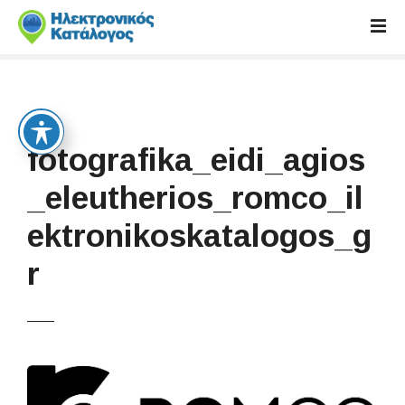
S
k
i
p
t
o
c
fotografika_eidi_agios
o
n
_eleutherios_romco_il
t
ektronikoskatalogos_g
e
n
r
t