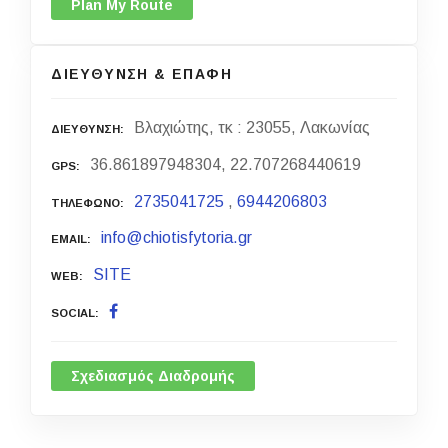
Plan My Route
ΔΙΕΥΘΥΝΣΗ & ΕΠΑΦΗ
Βλαχιώτης, τκ : 23055, Λακωνίας
ΔΙΕΥΘΥΝΣΗ
36.861897948304, 22.707268440619
GPS
2735041725
,
6944206803
ΤΗΛΕΦΩΝΟ
info@chiotisfytoria.gr
EMAIL
SITE
WEB
SOCIAL
Σχεδιασμός Διαδρομής