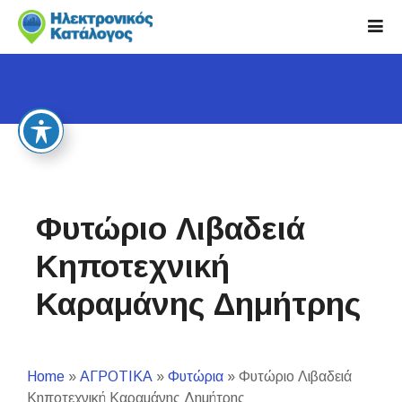
S
k
i
p
t
o
c
o
n
t
Φυτώριο Λιβαδειά
e
n
Κηποτεχνική
t
Καραμάνης Δημήτρης
Home
»
ΑΓΡΟΤΙΚΑ
»
Φυτώρια
»
Φυτώριο Λιβαδειά
Κηποτεχνική Καραμάνης Δημήτρης