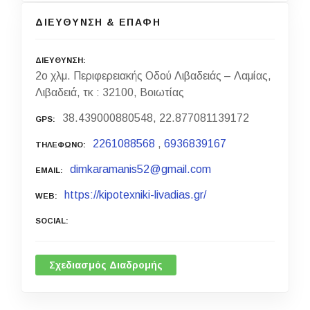
ΔΙΕΥΘΥΝΣΗ & ΕΠΑΦΗ
ΔΙΕΥΘΥΝΣΗ
2ο χλμ. Περιφερειακής Οδού Λιβαδειάς – Λαμίας,
Λιβαδειά, τκ : 32100, Βοιωτίας
38.439000880548, 22.877081139172
GPS
2261088568
,
6936839167
ΤΗΛΕΦΩΝΟ
dimkaramanis52@gmail.com
EMAIL
https://kipotexniki-livadias.gr/
WEB
SOCIAL
Σχεδιασμός Διαδρομής