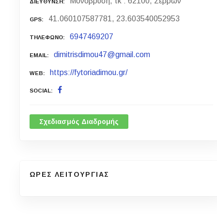
Μονόβρυση, τκ : 62100, Σερρών
ΔΙΕΥΘΥΝΣΗ
41.060107587781, 23.603540052953
GPS
6947469207
ΤΗΛΕΦΩΝΟ
dimitrisdimou47@gmail.com
EMAIL
https://fytoriadimou.gr/
WEB
SOCIAL
Σχεδιασμός Διαδρομής
ΩΡΕΣ ΛΕΙΤΟΥΡΓΙΑΣ