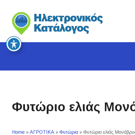
S
k
i
p
t
o
c
o
n
t
e
n
t
Φυτώριο ελιάς Μον
Home
»
ΑΓΡΟΤΙΚΑ
»
Φυτώρια
»
Φυτώριο ελιάς Μονόβρυ