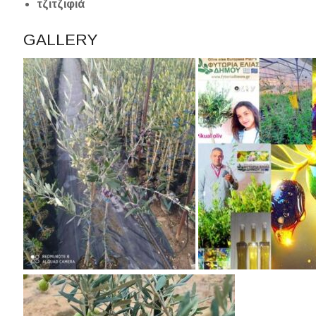
τζιτζιφιά
GALLERY