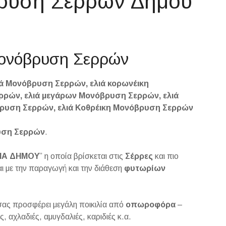
βρυση Σερρών Δήμου
 Μονόβρυση Σερρών
 Μονόβρυση Σερρών, ελιά κορωνέικη
ρρών, ελιά μεγάρων Μονόβρυση Σερρών, ελιά
βρυση Σερρών, ελιά Κοθρέικη Μονόβρυση Σερρών
υση
Σερρών
.
ΙΑ ΔΗΜΟΥ
” η οποία βρίσκεται στις
Σέρρες
και πιο
αι με την παραγωγή και την διάθεση
φυτωρίων
ι σας προσφέρει μεγάλη ποικιλία από
οπωροφόρα
–
, αχλαδιές, αμυγδαλιές, καριδιές κ.α.