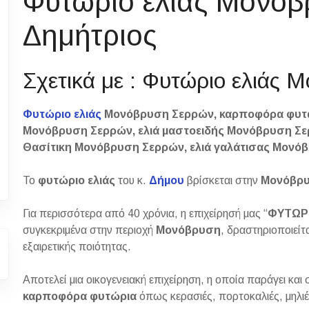
Φυτώριο ελιάς Μονό
Δημήτριος
Σχετικά με : Φυτώριο ελιάς
Φυτώριο ελιάς
Μονόβρυση Σερρών, καρποφόρα φυτά
Μονόβρυση Σερρών, ελιά μαστοειδής Μονόβρυση Σε
Θασίτικη Μονόβρυση Σερρών, ελιά γαλάτισας Μονό
Το
φυτώριο
ελιάς
του κ.
Δήμου
βρίσκεται στην
Μονόβρ
Για περισσότερα από 40 χρόνια, η επιχείρησή μας “
ΦΥΤΩΡ
συγκεκριμένα στην περιοχή
Μονόβρυση
, δραστηριοποιείτ
εξαιρετικής ποιότητας.
Αποτελεί μια οικογενειακή επιχείρηση, η οποία παράγει κα
καρποφόρα
φυτώρια
όπως κερασιές, πορτοκαλιές, μηλιές