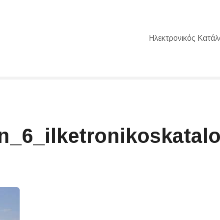
Ηλεκτρονικός Κατάλ
an_6_ilketronikoskatal