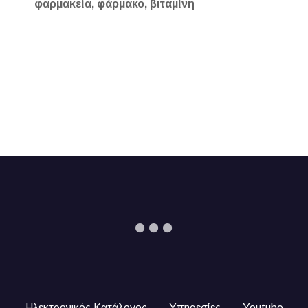
φαρμακεία, φάρμακο, βιταμίνη
Ηλεκτρονικός Κατάλογος
Υπηρεσίες
Youtube