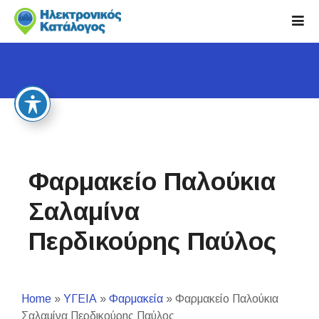
S
k
i
p
t
o
c
o
n
t
Φαρμακείο Παλούκια
e
n
Σαλαμίνα
t
Περδικούρης Παύλος
Home
»
ΥΓΕΙΑ
»
Φαρμακεία
»
Φαρμακείο Παλούκια
Σαλαμίνα Περδικούρης Παύλος