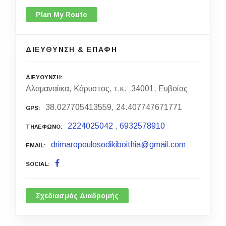
Plan My Route
ΔΙΕΥΘΥΝΣΗ & ΕΠΑΦΗ
ΔΙΕΥΘΥΝΣΗ
Αλαμαναίικα, Κάρυστος, τ.κ.: 34001, Ευβοίας
38.027705413559, 24.407747671771
GPS
2224025042
,
6932578910
ΤΗΛΕΦΩΝΟ
drimaropoulosodikiboithia@gmail.com
EMAIL
SOCIAL
Σχεδιασμός Διαδρομής