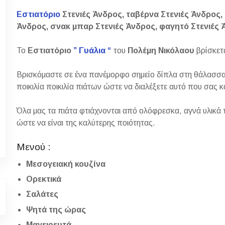
Εστιατόριο
Στενιές Άνδρος, ταβέρνα Στενιές Άνδρος,
Άνδρος, σνακ μπαρ Στενιές Άνδρος, φαγητό Στενιές
Το
Εστιατόριο
” Γυάλια “
του
Πολέμη Νικόλαου
βρίσκετ
Βρισκόμαστε σε ένα πανέμορφο σημείο δίπλα στη θάλασσα
ποικιλία ποικιλία πιάτων ώστε να διαλέξετε αυτό που σας κ
Όλα μας τα πιάτα φτιάχνονται από ολόφρεσκα, αγνά υλικά 
ώστε να είναι της καλύτερης ποιότητας.
Μενού :
Μεσογειακή κουζίνα
Ορεκτικά
Σαλάτες
Ψητά της ώρας
Μαγειρευτά