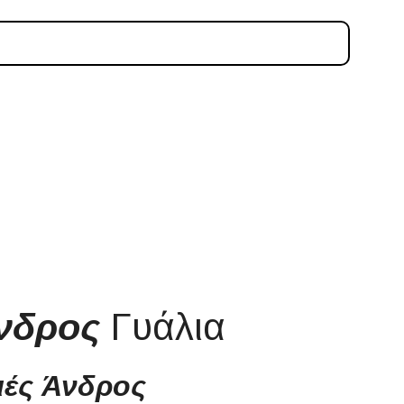
Άνδρος
Γυάλια
νιές Άνδρος