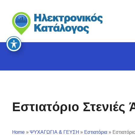
S
k
i
p
t
o
c
o
n
t
e
n
t
Εστιατόριο Στενιές
Home
»
ΨΥΧΑΓΩΓΙΑ & ΓΕΥΣΗ
»
Εστιατόρια
»
Εστιατόριο