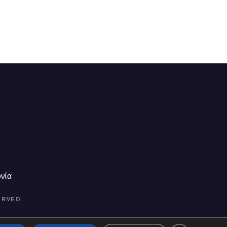
νία
ERVED.