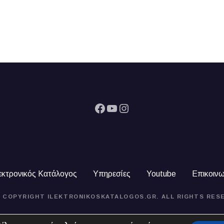
Facebook
YouTube
Instagram
εκτρονικός Κατάλογος
Υπηρεσίες
Youtube
Επικοινω
4 COPYRIGHT ILEKTRONIKOSKATALOGOS.GR. ALL RIGHTS RES