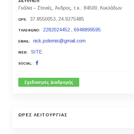
ΔΙΕΥΘΥΝΣΗ
Γυάλια – Στενιές, Άνδρος, τ.κ.: 84500, Κυκλάδων
37.8550053, 24.9275485
GPS
2282024452
,
6948899595
ΤΗΛΕΦΩΝΟ
nick.polemis@gmail.com
EMAIL
SITE
WEB
SOCIAL
Σχεδιασμός Διαδρομής
ΩΡΕΣ ΛΕΙΤΟΥΡΓΙΑΣ