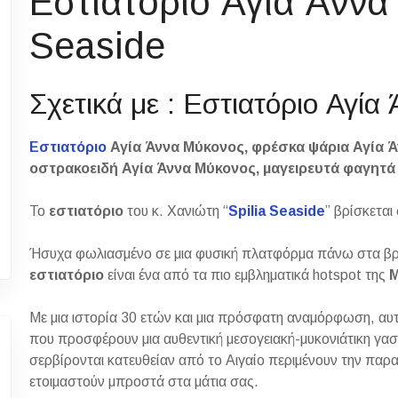
Εστιατόριο Αγία Άννα
Seaside
Σχετικά με : Εστιατόριο Αγί
Εστιατόριο
Αγία Άννα Μύκονος, φρέσκα ψάρια Αγία Ά
οστρακοειδή Αγία Άννα Μύκονος, μαγειρευτά φαγητά
Το
εστιατόριο
του κ. Χανιώτη “
Spilia Seaside
” βρίσκεται
Ήσυχα φωλιασμένο σε μια φυσική πλατφόρμα πάνω στα βρά
εστιατόριο
είναι ένα από τα πιο εμβληματικά hotspot της
Με μια ιστορία 30 ετών και μια πρόσφατη αναμόρφωση, αυ
που προσφέρουν μια αυθεντική μεσογειακή-μυκονιάτικη γασ
σερβίρονται κατευθείαν από το Αιγαίο περιμένουν την παραγ
ετοιμαστούν μπροστά στα μάτια σας.