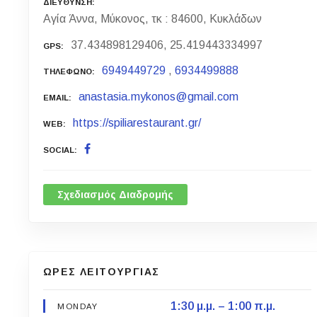
ΔΙΕΥΘΥΝΣΗ
Αγία Άννα, Μύκονος, τκ : 84600, Κυκλάδων
37.434898129406, 25.419443334997
GPS
6949449729
,
6934499888
ΤΗΛΕΦΩΝΟ
anastasia.mykonos@gmail.com
EMAIL
https://spiliarestaurant.gr/
WEB
SOCIAL
Σχεδιασμός Διαδρομής
ΩΡΕΣ ΛΕΙΤΟΥΡΓΙΑΣ
1:30 μ.μ. – 1:00 π.μ.
MONDAY