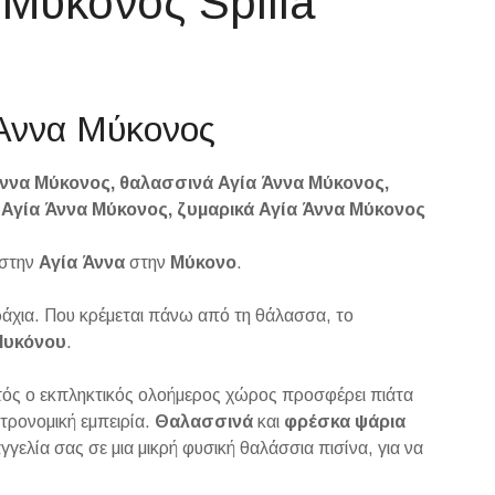
 Μύκονος Spilia
α Άννα Μύκονος
ννα Μύκονος, θαλασσινά Αγία Άννα Μύκονος,
 Αγία Άννα Μύκονος, ζυμαρικά Αγία Άννα Μύκονος
 στην
Αγία Άννα
στην
Μύκονο
.
χια. Που κρέμεται πάνω από τη θάλασσα, το
Μυκόνου
.
τός ο εκπληκτικός ολοήμερος χώρος προσφέρει πιάτα
τρονομική εμπειρία.
Θαλασσινά
και
φρέσκα ψάρια
γελία σας σε μια μικρή φυσική θαλάσσια πισίνα, για να