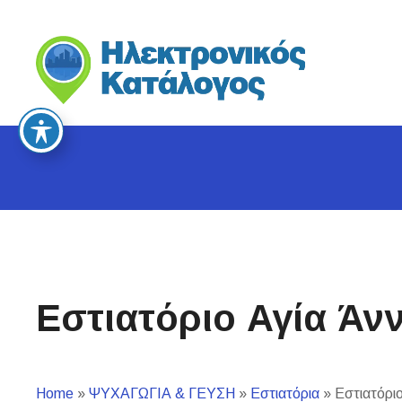
S
k
i
p
t
o
c
o
n
t
e
n
t
Εστιατόριο Αγία Άν
Home
»
ΨΥΧΑΓΩΓΙΑ & ΓΕΥΣΗ
»
Εστιατόρια
»
Εστιατόριο