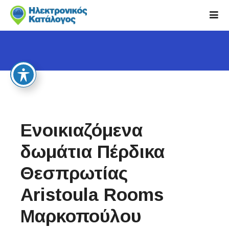
S
k
i
p
t
o
c
o
n
t
Ενοικιαζόμενα
e
n
δωμάτια Πέρδικα
t
Θεσπρωτίας
Aristoula Rooms
Μαρκοπούλου