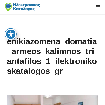
S
k
i
p
t
o
c
enikiazomena_domatia
o
n
_armeos_kalimnos_tri
t
antafilos_1_ilektroniko
e
n
skatalogos_gr
t