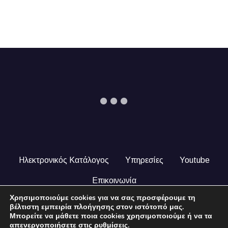
Ηλεκτρονικός Κατάλογος
Υπηρεσίες
Youtube
Επικοινωνία
Χρησιμοποιούμε cookies για να σας προσφέρουμε τη
© 2024 COPYRIGHT ILEKTRONIKOSKATALOGOS.GR. ALL
βέλτιστη εμπειρία πλοήγησης στον ιστότοπό μας.
RIGHTS RESERVED.
Μπορείτε να μάθετε ποια cookies χρησιμοποιούμε ή να τα
απενεργοποιήσετε στις
ρυθμίσεις
.