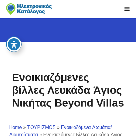
S
k
i
p
t
o
c
o
n
t
Ενοικιαζόμενες
e
n
βίλλες Λευκάδα Άγιος
t
Νικήτας Beyond Villas
Home
»
ΤΟΥΡΙΣΜΟΣ
»
Ενοικιαζόμενα Δωμάτια/
Διαμερίσματα
»
Ενοικιαζόμενες βίλλες Λευκάδα Άγιος