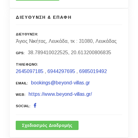
ΔΙΕΥΘΥΝΣΗ & ΕΠΑΦΗ
ΔΙΕΥΘΥΝΣΗ
Άγιος Νικήτας, Λευκάδα, τκ : 31080, Λευκάδας
38.789410022525, 20.613200806835
GPS
ΤΗΛΕΦΩΝΟ
2645097185
,
6944297695
,
6985019492
bookings@beyond-villas.gr
EMAIL
https://www.beyond-villas.gr/
WEB
SOCIAL
Σχεδιασμός Διαδρομής