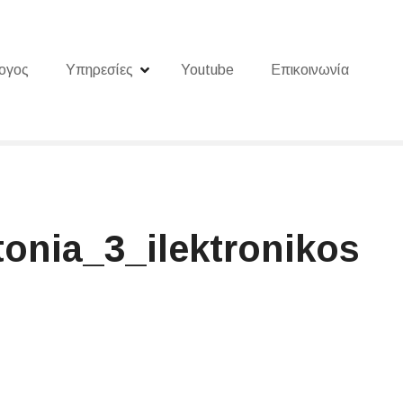
ογος
Υπηρεσίες
Youtube
Επικοινωνία
nia_3_ilektronikos