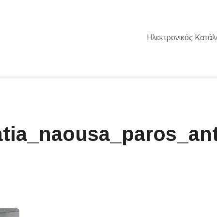
Ηλεκτρονικός Κατάλ
ia_naousa_paros_anto