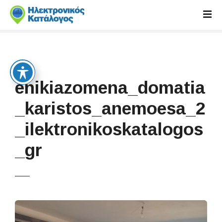
S
k
i
p
t
o
c
enikiazomena_domatia
o
n
_karistos_anemoesa_2
t
_ilektronikoskatalogos
e
n
_gr
t