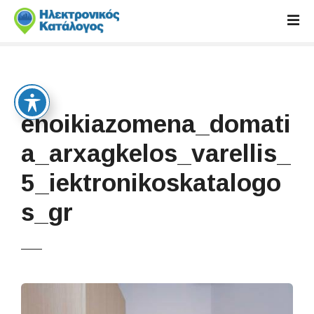
S
k
i
p
t
o
c
enoikiazomena_domati
o
n
a_arxagkelos_varellis_
t
5_iektronikoskatalogo
e
n
s_gr
t