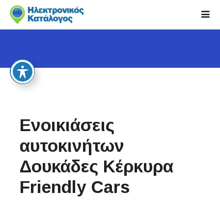
S
k
i
p
t
o
c
o
n
t
Ενοικιάσεις
e
n
αυτοκινήτων
t
Δουκάδες Κέρκυρα
Friendly Cars