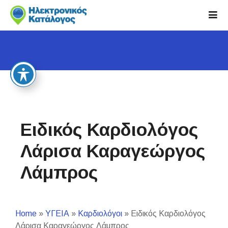
S
k
i
p
t
o
c
o
n
t
Ειδικός Καρδιολόγος
e
n
Λάρισα Καραγεώργος
t
Λάμπρος
Home
»
ΥΓΕΙΑ
»
Καρδιολόγοι
»
Ειδικός Καρδιολόγος
Λάρισα Καραγεώργος Λάμπρος