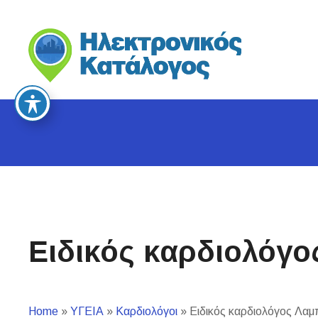
S
k
i
p
t
o
c
o
n
t
e
n
t
Ειδικός καρδιολόγο
Home
»
ΥΓΕΙΑ
»
Καρδιολόγοι
»
Ειδικός καρδιολόγος Λαμ