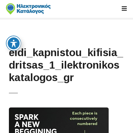
S
k
i
p
t
o
c
eidi_kapnistou_kifisia_
o
n
dritsas_1_ilektronikos
t
katalogos_gr
e
n
t