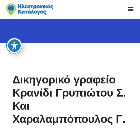
S
k
i
p
t
o
c
o
n
t
Δικηγορικό γραφείο
e
n
Κρανίδι Γρυπιώτου Σ.
t
Και
Χαραλαμπόπουλος Γ.