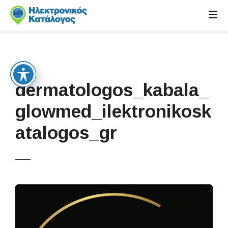
S
k
i
p
t
o
c
dermatologos_kabala_
o
n
glowmed_ilektronikosk
t
atalogos_gr
e
n
t