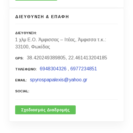
ΔΙΕΥΘΥΝΣΗ & ΕΠΑΦΗ
ΔΙΕΥΘΥΝΣΗ
1 χλμ Ε.Ο. Άμφισσας – Ιτέας, Άμφισσα τ.κ.:
33100, Φωκίδας
38.420249389805, 22.461413204185
GPS
6948304326
,
6977234851
ΤΗΛΕΦΩΝΟ
spyrospapalexis@yahoo.gr
EMAIL
SOCIAL
Σχεδιασμός Διαδρομής