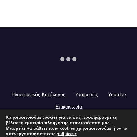
Ηλεκτρονικός Κατάλογος
Υπηρεσίες
Youtube
Επικοινωνία
Χρησιμοποιούμε cookies για να σας προσφέρουμε τη
© 2024 COPYRIGHT ILEKTRONIKOSKATALOGOS.GR. ALL
βέλτιστη εμπειρία πλοήγησης στον ιστότοπό μας.
RIGHTS RESERVED.
Μπορείτε να μάθετε ποια cookies χρησιμοποιούμε ή να τα
απενεργοποιήσετε στις
ρυθμίσεις
.