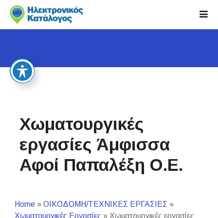
S
k
i
p
t
o
c
o
n
t
Χωματουργικές
e
n
εργασίες Άμφισσα
t
Αφοί Παπαλέξη Ο.Ε.
Home
»
ΟΙΚΟΔΟΜΗ/ΤΕΧΝΙΚΕΣ ΕΡΓΑΣΙΕΣ
»
Χωματουργικές Εργασίες
»
Χωματουργικές εργασίες