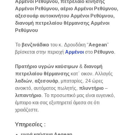
Αρμένοι Ρεθύμνου, πετρέλαιο κίνησης
Αρμένοι Ρεθύμνου, αέριο Αρμένοι Ρεθύμνου,
αξεσουάρ αυτοκινήτου Αρμένοι Ρεθύμνου,
διανομή πετρελαίου θέρμανσης Αρμένοι
Ρεθύμνου
Το
βενζινάδικο
του κ. Δρουδάκη “
Aegean
”
βρίσκεται στην περιοχή
Αρμένοι
στο
Ρέθυμνο
.
Πρατήριο υγρών καύσιμων
&
διανομή
πετρελαίου
θέρμανσης
κατ΄ οικον. Αλλαγές
λαδιών
,
αξεσουάρ
, μπαταρίες. 24 ώρες
ανοικτό, αυτόματος πωλητής,
πλυντήριο
–
λιπαντήριο
. Το προσωπικό μας είναι ευγενικό,
έμπειρο και σας εξυπηρετεί άμεσα σε ότι
χρειάζεστε.
Υπηρεσίες :
υγρά καύσιμα Aegean