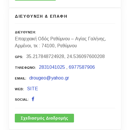
ΔΙΕΥΘΥΝΣΗ & ΕΠΑΦΗ
ΔΙΕΥΘΥΝΣΗ
Επαρχιακή Οδός Ρεθύμνου – Αγίας Γαλήνης,
Αρμένοι, τκ : 74100, Ρεθύμνου
35.217848724928, 24.536097600208
GPS
2831041025
,
6977587906
ΤΗΛΕΦΩΝΟ
drougeo@yahoo.gr
EMAIL
SITE
WEB
SOCIAL
Σχεδιασμός Διαδρομής