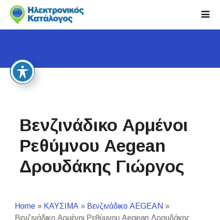
S
k
i
p
t
o
c
o
n
t
Βενζινάδικο Αρμένοι
e
n
Ρεθύμνου Aegean
t
Δρουδάκης Γιώργος
Home
»
ΚΑΥΣΙΜΑ
»
Βενζινάδικο AEGEAN
»
Βενζινάδικο Αρμένοι Ρεθύμνου Aegean Δρουδάκης