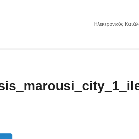
Ηλεκτρονικός Κατάλ
asis_marousi_city_1_il