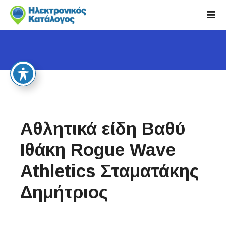
S
k
i
p
t
o
c
o
n
t
Αθλητικά είδη Βαθύ
e
n
Ιθάκη Rogue Wave
t
Athletics Σταματάκης
Δημήτριος