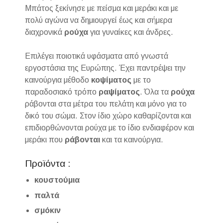
Μπάτος ξεκίνησε με πείσμα και μεράκι και με
πολύ αγώνα να δημιουργεί έως και σήμερα
διαχρονικά
ρούχα
για γυναίκες και άνδρες.
Επιλέγει ποιοτικά υφάσματα από γνωστά
εργοστάσια της Ευρώπης. Έχει παντρέψει την
καινούργια μέθοδο
κοψίματος
με το
παραδοσιακό τρόπο
ραψίματος
. Όλα τα
ρούχα
ράβονται στα μέτρα του πελάτη και μόνο για το
δικό του σώμα. Στον ίδιο χώρο καθαρίζονται και
επιδιορθώνονται ρούχα με το ίδιο ενδιαφέρον και
μεράκι που
ράβονται
και τα καινούργια.
Προϊόντα :
κουστούμια
παλτά
σμόκιν