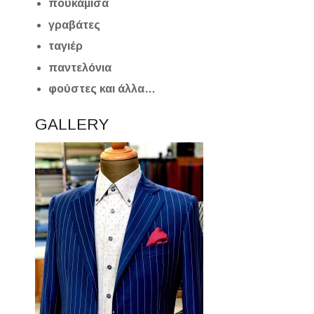
πουκάμισα
γ
ραβάτες
ταγιέρ
παντελόνια
φούστες και άλλα…
GALLERY