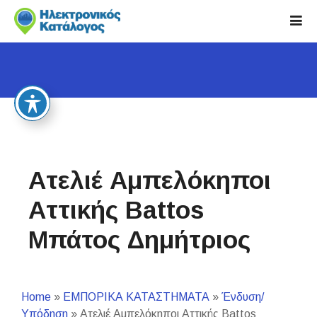
S
k
i
p
t
o
c
o
n
t
Ατελιέ Αμπελόκηποι
e
n
Αττικής Battos
t
Μπάτος Δημήτριος
Home
»
ΕΜΠΟΡΙΚΑ ΚΑΤΑΣΤΗΜΑΤΑ
»
Ένδυση/
Υπόδηση
»
Ατελιέ Αμπελόκηποι Αττικής Battos