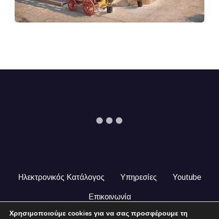
Ηλεκτρονικός Κατάλογος
Υπηρεσίες
Youtube
Επικοινωνία
Χρησιμοποιούμε cookies για να σας προσφέρουμε τη
© 2024 COPYRIGHT ILEKTRONIKOSKATALOGOS.GR. ALL