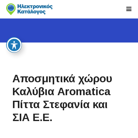
S
k
i
p
t
o
c
o
n
t
Αποσμητικά χώρου
e
n
Καλύβια Aromatica
t
Πίττα Στεφανία και
ΣΙΑ Ε.Ε.