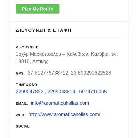
Plan My Route
ΔΙΕΥΘΥΝΣΗ & ΕΠΑΦΗ
ΔΙΕΥΘΥΝΣΗ
1οχλμ Μαρκόπουλου – Καλυβίων, Καλύβια, τκ :
19010, Αττικής
37.812776738712, 23.899291622528
GPS
ΤΗΛΕΦΩΝΟ
2299047822
,
2299048814
,
6974716065
info@aromaticahellas.com
EMAIL
http://www.aromaticahellas.com/
WEB
SOCIAL