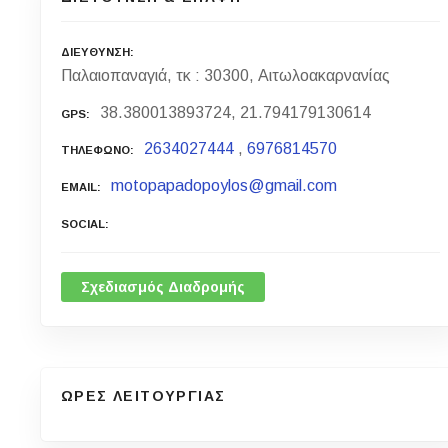
ΔΙΕΥΘΥΝΣΗ
Παλαιοπαναγιά, τκ : 30300, Αιτωλοακαρνανίας
38.380013893724, 21.794179130614
GPS
2634027444
,
6976814570
ΤΗΛΕΦΩΝΟ
motopapadopoylos@gmail.com
EMAIL
SOCIAL
Σχεδιασμός Διαδρομής
ΩΡΕΣ ΛΕΙΤΟΥΡΓΙΑΣ