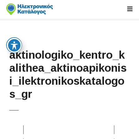
S
k
i
p
t
o
c
aktinologiko_kentro_k
o
n
alithea_aktinoapikonis
t
i_ilektronikoskatalogo
e
n
s_gr
t