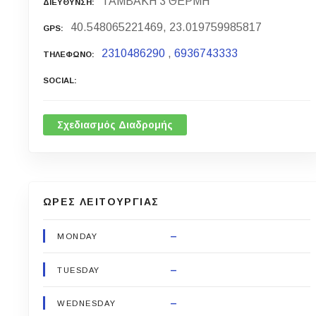
ΤΑΜΒΑΚΗ 3 ΘΕΡΜΗ
ΔΙΕΥΘΥΝΣΗ
40.548065221469, 23.019759985817
GPS
2310486290
,
6936743333
ΤΗΛΕΦΩΝΟ
SOCIAL
Σχεδιασμός Διαδρομής
ΩΡΕΣ ΛΕΙΤΟΥΡΓΙΑΣ
–
MONDAY
–
TUESDAY
–
WEDNESDAY