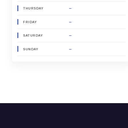
–
THURSDAY
–
FRIDAY
–
SATURDAY
–
SUNDAY