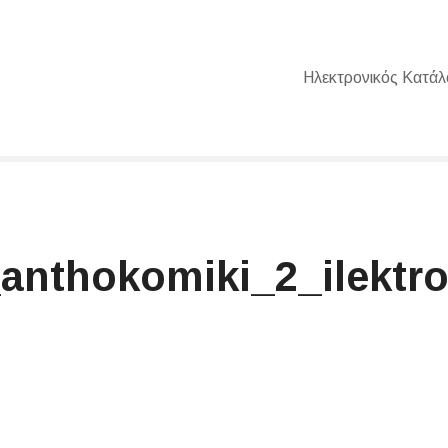
Ηλεκτρονικός Κατάλ
_anthokomiki_2_ilektr