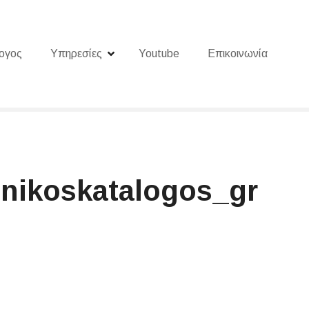
ογος
Υπηρεσίες
Youtube
Επικοινωνία
onikoskatalogos_gr