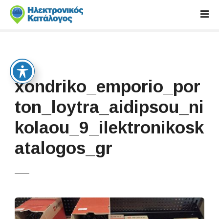
S
k
i
p
t
o
c
xondriko_emporio_por
o
n
ton_loytra_aidipsou_ni
t
kolaou_9_ilektronikosk
e
n
atalogos_gr
t