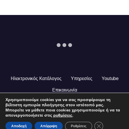
Ηλεκτρονικός Κατάλογος
Υπηρεσίες
Youtube
Επικοινωνία
Χρησιμοποιούμε cookies για να σας προσφέρουμε τη
© 2024 COPYRIGHT ILEKTRONIKOSKATALOGOS.GR. ALL
βέλτιστη εμπειρία πλοήγησης στον ιστότοπό μας.
RIGHTS RESERVED.
Μπορείτε να μάθετε ποια cookies χρησιμοποιούμε ή να τα
απενεργοποιήσετε στις
ρυθμίσεις
.
Close GDPR Coo
Αποδοχή
Απόρριψη
Ρυθμίσεις