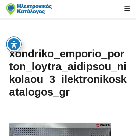
S
k
i
p
t
o
c
xondriko_emporio_por
o
n
ton_loytra_aidipsou_ni
t
kolaou_3_ilektronikosk
e
n
atalogos_gr
t