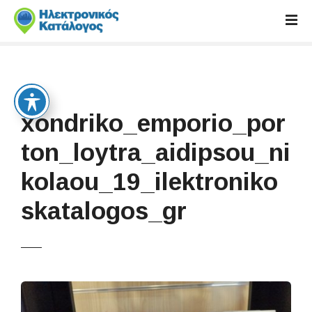
S
k
i
p
t
o
c
xondriko_emporio_por
o
n
ton_loytra_aidipsou_ni
t
kolaou_19_ilektroniko
e
n
skatalogos_gr
t