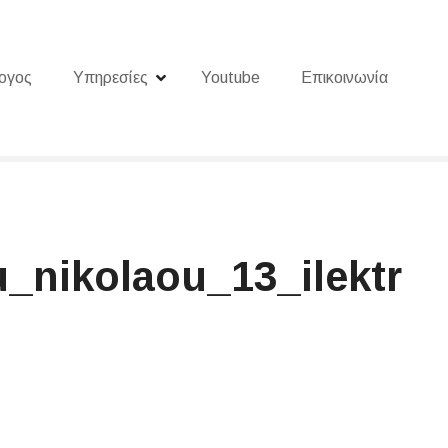
ογος
Υπηρεσίες
Youtube
Επικοινωνία
_nikolaou_13_ilektr