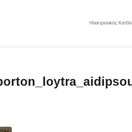
Ηλεκτρονικός Κατάλ
orton_loytra_aidipsou