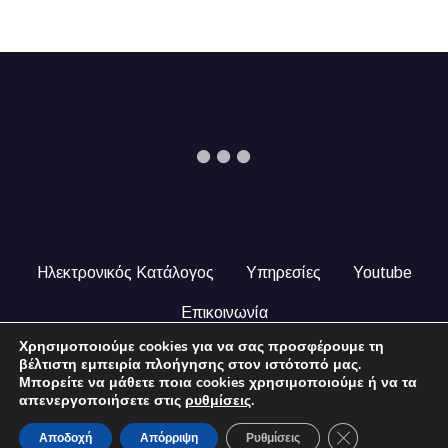
Ηλεκτρονικός Κατάλογος
Υπηρεσίες
Youtube
Επικοινωνία
Χρησιμοποιούμε cookies για να σας προσφέρουμε τη
© 2024 COPYRIGHT ILEKTRONIKOSKATALOGOS.GR. ALL
βέλτιστη εμπειρία πλοήγησης στον ιστότοπό μας.
RIGHTS RESERVED.
Μπορείτε να μάθετε ποια cookies χρησιμοποιούμε ή να τα
απενεργοποιήσετε στις
ρυθμίσεις
.
Close GDPR Coo
Αποδοχή
Απόρριψη
Ρυθμίσεις