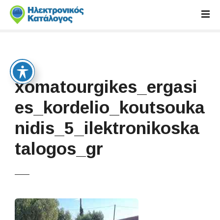
S
k
i
p
t
o
c
xomatourgikes_ergasi
o
n
es_kordelio_koutsouka
t
nidis_5_ilektronikoska
e
n
talogos_gr
t