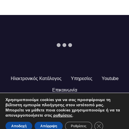
Ηλεκτρονικός Κατάλογος
Υπηρεσίες
Youtube
Επικοινωνία
Χρησιμοποιούμε cookies για να σας προσφέρουμε τη
© 2024 COPYRIGHT ILEKTRONIKOSKATALOGOS.GR. ALL
βέλτιστη εμπειρία πλοήγησης στον ιστότοπό μας.
RIGHTS RESERVED.
Μπορείτε να μάθετε ποια cookies χρησιμοποιούμε ή να τα
απενεργοποιήσετε στις
ρυθμίσεις
.
Close GDPR Coo
Αποδοχή
Απόρριψη
Ρυθμίσεις