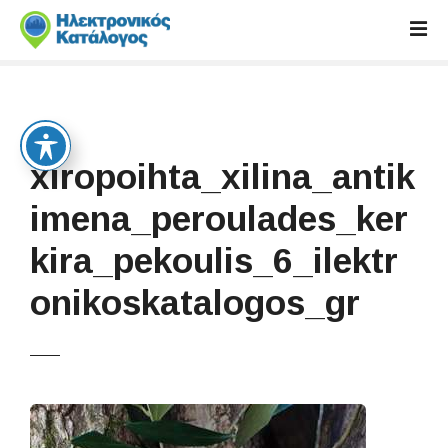
S
k
i
p
t
o
c
xiropoihta_xilina_antik
o
n
imena_peroulades_ker
t
kira_pekoulis_6_ilektr
e
n
onikoskatalogos_gr
t