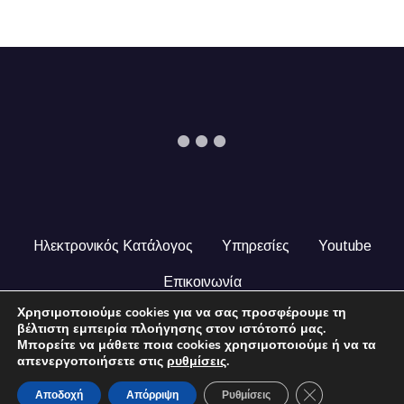
Ηλεκτρονικός Κατάλογος
Υπηρεσίες
Youtube
Επικοινωνία
Χρησιμοποιούμε cookies για να σας προσφέρουμε τη
© 2024 COPYRIGHT ILEKTRONIKOSKATALOGOS.GR. ALL
βέλτιστη εμπειρία πλοήγησης στον ιστότοπό μας.
RIGHTS RESERVED.
Μπορείτε να μάθετε ποια cookies χρησιμοποιούμε ή να τα
απενεργοποιήσετε στις
ρυθμίσεις
.
Close GDPR Coo
Αποδοχή
Απόρριψη
Ρυθμίσεις