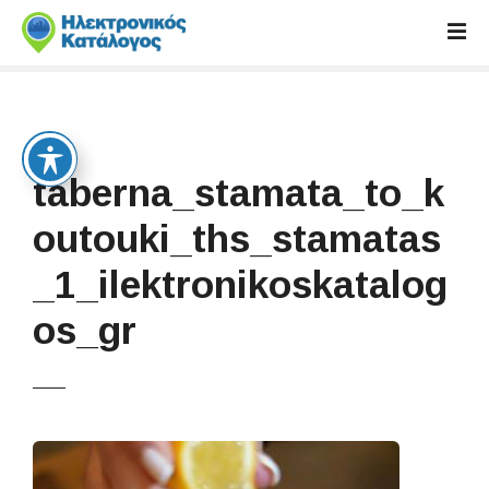
S
k
i
p
t
o
c
taberna_stamata_to_k
o
n
outouki_ths_stamatas
t
_1_ilektronikoskatalog
e
n
os_gr
t