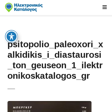
S
k
i
p
t
o
c
psitopolio_paleoxori_x
o
n
alkidikis_i_diastaurosi
t
_ton_geuseon_1_ilektr
e
n
onikoskatalogos_gr
t