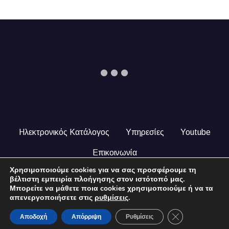
Ηλεκτρονικός Κατάλογος
Υπηρεσίες
Youtube
Επικοινωνία
Χρησιμοποιούμε cookies για να σας προσφέρουμε τη
© 2024 COPYRIGHT ILEKTRONIKOSKATALOGOS.GR. ALL
βέλτιστη εμπειρία πλοήγησης στον ιστότοπό μας.
RIGHTS RESERVED.
Μπορείτε να μάθετε ποια cookies χρησιμοποιούμε ή να τα
απενεργοποιήσετε στις
ρυθμίσεις
.
Close GDPR Coo
Αποδοχή
Απόρριψη
Ρυθμίσεις