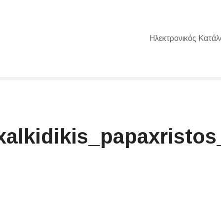
Ηλεκτρονικός Κατάλ
xalkidikis_papaxristos