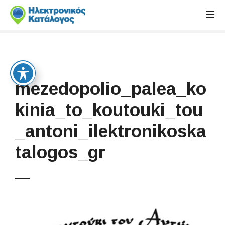
S
k
i
p
t
o
c
mezedopolio_palea_ko
o
n
kinia_to_koutouki_tou
t
_antoni_ilektronikoska
e
n
talogos_gr
t