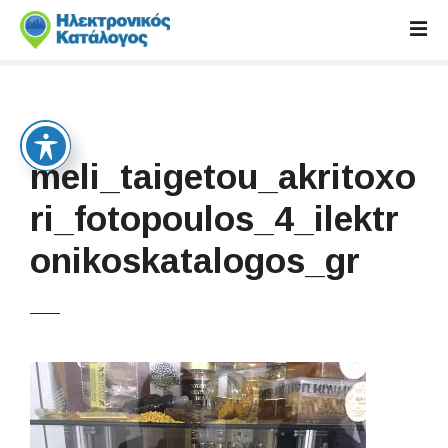
S
k
i
p
t
o
c
meli_taigetou_akritoxo
o
n
ri_fotopoulos_4_ilektr
t
onikoskatalogos_gr
e
n
t