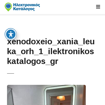
S
k
i
p
t
o
c
xenodoxeio_xania_leu
o
n
ka_orh_1_ilektronikos
t
katalogos_gr
e
n
t