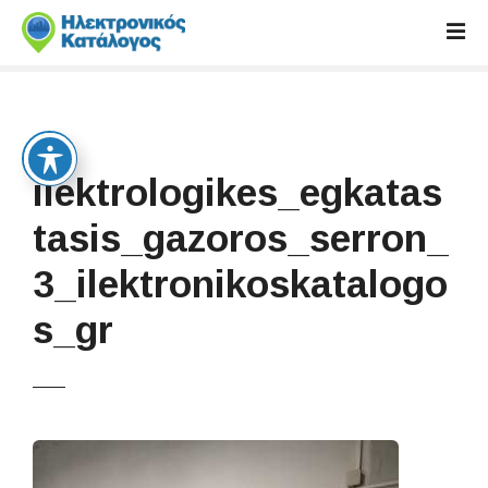
S
k
i
p
t
o
c
ilektrologikes_egkatas
o
n
tasis_gazoros_serron_
t
3_ilektronikoskatalogo
e
n
s_gr
t