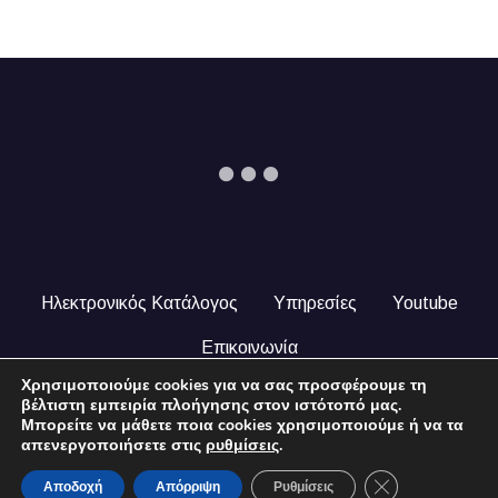
Ηλεκτρονικός Κατάλογος
Υπηρεσίες
Youtube
Επικοινωνία
Χρησιμοποιούμε cookies για να σας προσφέρουμε τη
© 2024 COPYRIGHT ILEKTRONIKOSKATALOGOS.GR. ALL
βέλτιστη εμπειρία πλοήγησης στον ιστότοπό μας.
RIGHTS RESERVED.
Μπορείτε να μάθετε ποια cookies χρησιμοποιούμε ή να τα
απενεργοποιήσετε στις
ρυθμίσεις
.
Close GDPR Coo
Αποδοχή
Απόρριψη
Ρυθμίσεις