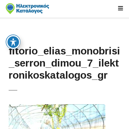
S
k
i
p
t
o
c
fitorio_elias_monobrisi
o
n
_serron_dimou_7_ilekt
t
ronikoskatalogos_gr
e
n
t