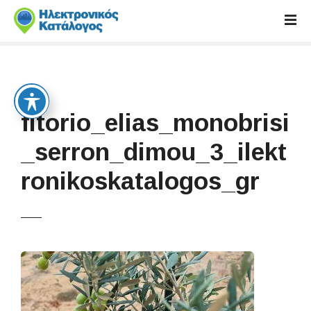
S
k
i
p
t
o
c
fitorio_elias_monobrisi
o
n
_serron_dimou_3_ilekt
t
ronikoskatalogos_gr
e
n
t