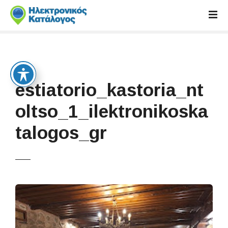
S
k
i
p
t
o
c
estiatorio_kastoria_nt
o
n
oltso_1_ilektronikoska
t
talogos_gr
e
n
t